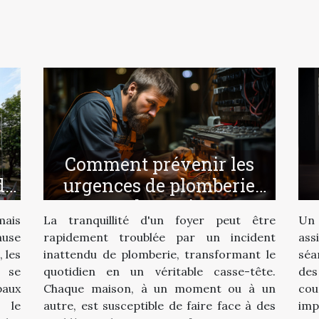
Comment prévenir les
urgences de plomberie
de
chez soi
La tranquillité d'un foyer peut être
Un 
mais
rapidement troublée par un incident
ass
ause
inattendu de plomberie, transformant le
séa
, les
quotidien en un véritable casse-tête.
de
 se
Chaque maison, à un moment ou à un
cou
paux
autre, est susceptible de faire face à des
imp
 le