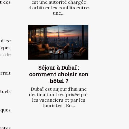
est une autorité chargée
t ces
d’arbitrer les conflits entre
une...
 à ce
types
us de
Séjour à Dubaï :
rrait
comment choisir son
hôtel ?
Dubaï est aujourd’hui une
tuels
destination très prisée par
les vacanciers et par les
touristes. En...
lques
viter