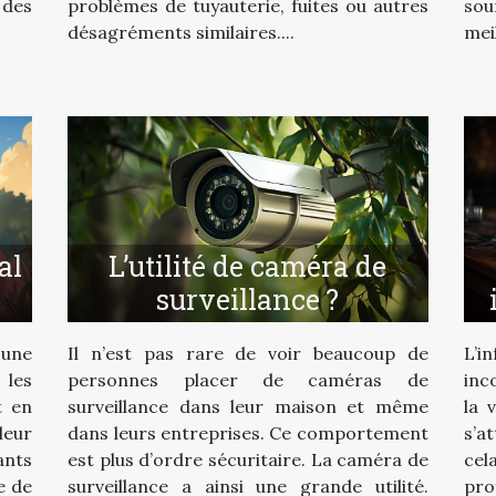
problèmes de tuyauterie, fuites ou autres
sou
des
désagréments similaires....
meil
al
L’utilité de caméra de
surveillance ?
une
Il n’est pas rare de voir beaucoup de
L’i
 les
personnes placer de caméras de
inc
t en
surveillance dans leur maison et même
la 
leur
dans leurs entreprises. Ce comportement
s’a
ants
est plus d’ordre sécuritaire. La caméra de
cel
e de
surveillance a ainsi une grande utilité.
pr