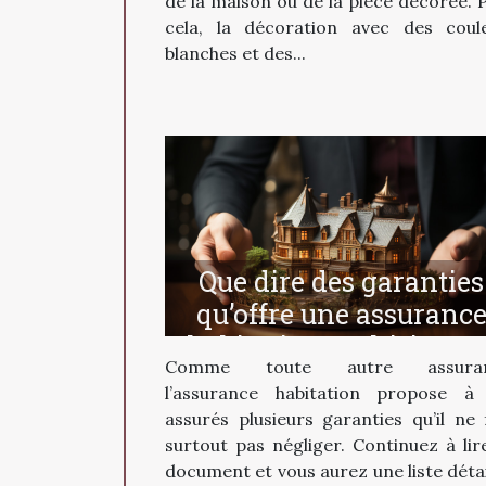
de la maison ou de la pièce décorée. 
cela, la décoration avec des coul
blanches et des...
Que dire des garanties
qu’offre une assuranc
habitation multirisque 
Comme toute autre assuran
l’assurance habitation propose à
assurés plusieurs garanties qu’il ne 
surtout pas négliger. Continuez à lir
document et vous aurez une liste détai