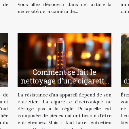
 de
Vous allez découvrir dans cet article la
imp
nécessité de la caméra de...
outi
Comment se fait le
nettoyage d’une cigarette
d
électronique ?
 de
La résistance d’un appareil dépend de son
Ête
u et
entretien. La cigarette électronique ne
vou
Tout
déroge pas à la règle. Puisqu’elle est
ne
chée
composée de pièces qui ont besoin d’être
fle
ants
entretenues. Mais, il faut faire l’entretien
bie