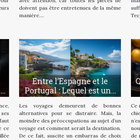
Pour
avec attention, car toutes les pièces ne
man
eurs
doivent pas être entretenues de la même
suf
manière....
Tec
Entre l’Espagne et le
Q
e
Portugal : Lequel est une
?
bonne destination ?
ce,
Les voyages demeurent de bonnes
Ce 
 ses
alternatives pour se distraire. Mais, la
chi
faut
moindre des préoccupations au sujet d’un
n’e
e ce
voyage est comment serait la destination.
nou
llée
De ce fait, suscite un embarras de choix
de 