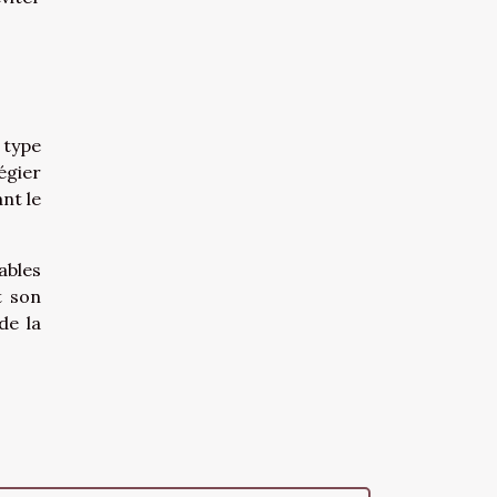
 type
égier
nt le
ables
t son
de la