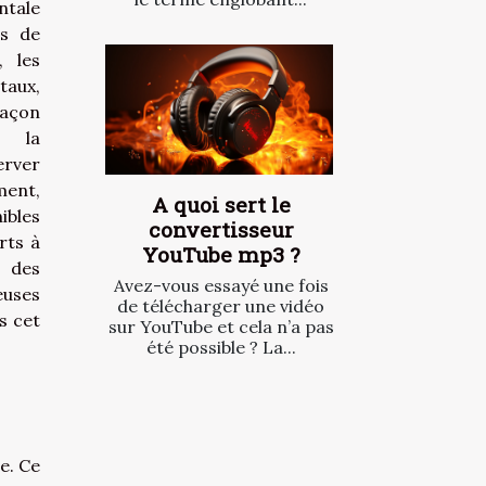
tale
us de
, les
aux,
açon
r la
erver
ment,
A quoi sert le
ibles
convertisseur
rts à
YouTube mp3 ?
s des
Avez-vous essayé une fois
euses
de télécharger une vidéo
s cet
sur YouTube et cela n’a pas
été possible ? La...
e. Ce