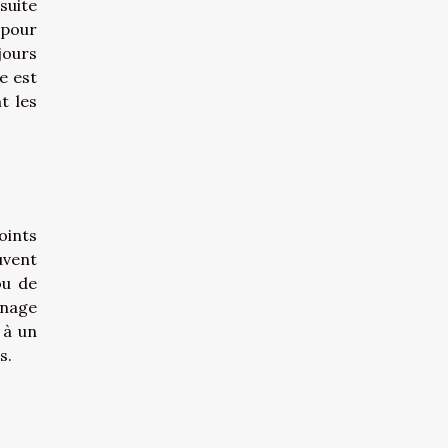
suite
 pour
jours
e est
t les
oints
uvent
ou de
inage
 à un
s.