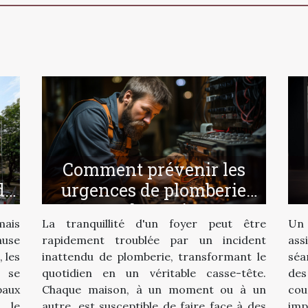
Comment prévenir les
urgences de plomberie
de
chez soi
La tranquillité d'un foyer peut être
Un 
mais
rapidement troublée par un incident
ass
ause
inattendu de plomberie, transformant le
séa
, les
quotidien en un véritable casse-tête.
de
 se
Chaque maison, à un moment ou à un
cou
paux
autre, est susceptible de faire face à des
imp
 le