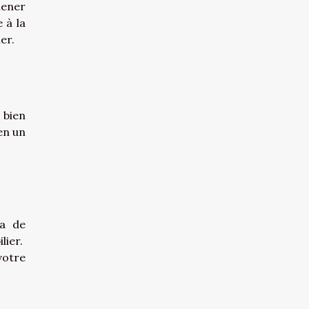
mener
 à la
er.
 bien
en un
 a de
lier.
votre