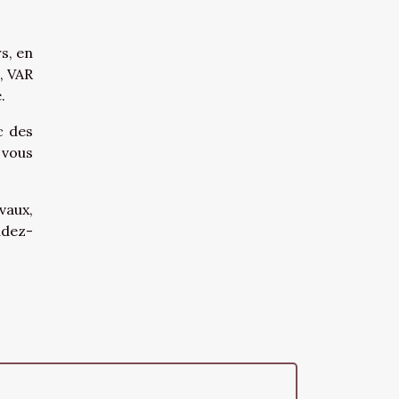
s, en
, VAR
.
c des
 vous
vaux,
ndez-