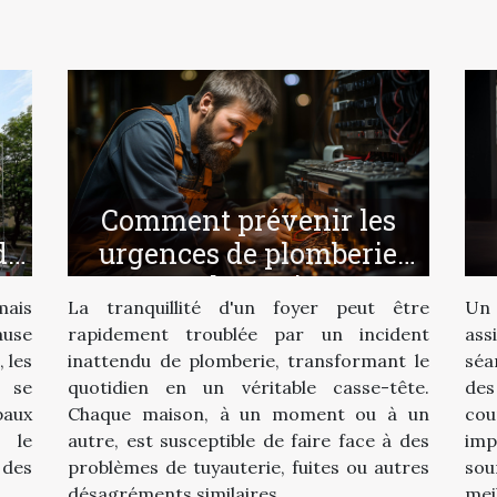
Comment prévenir les
urgences de plomberie
de
chez soi
La tranquillité d'un foyer peut être
Un 
mais
rapidement troublée par un incident
ass
ause
inattendu de plomberie, transformant le
séa
, les
quotidien en un véritable casse-tête.
de
 se
Chaque maison, à un moment ou à un
cou
paux
autre, est susceptible de faire face à des
imp
 le
problèmes de tuyauterie, fuites ou autres
sou
des
désagréments similaires....
meil