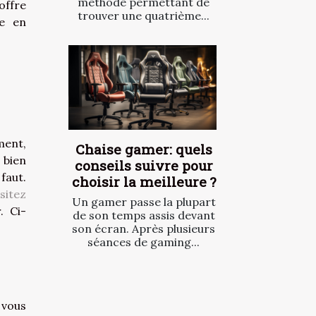
méthode permettant de
offre
trouver une quatrième...
re en
ment,
Chaise gamer: quels
bien
conseils suivre pour
faut.
choisir la meilleure ?
isitez
Un gamer passe la plupart
. Ci-
de son temps assis devant
son écran. Après plusieurs
séances de gaming...
 vous