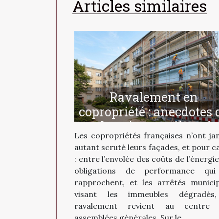
Articles similaires
Ravalement en
copropriété : anecdotes 
chantiers et pièges à
Les copropriétés françaises n’ont ja
éviter
autant scruté leurs façades, et pour c
: entre l’envolée des coûts de l’énergie
obligations de performance qui
rapprochent, et les arrêtés munici
visant les immeubles dégradés,
ravalement revient au centre 
assemblées générales. Sur le...