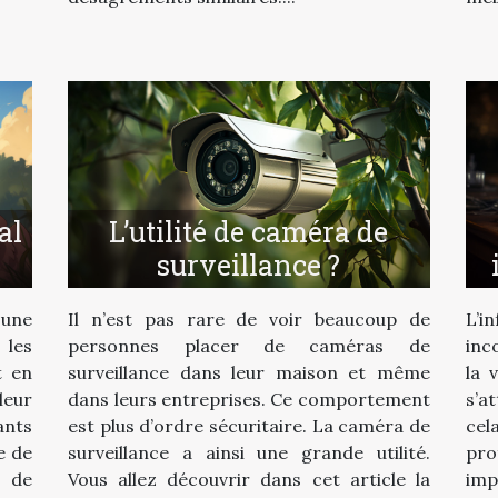
al
L’utilité de caméra de
surveillance ?
une
Il n’est pas rare de voir beaucoup de
L’i
 les
personnes placer de caméras de
inc
t en
surveillance dans leur maison et même
la 
leur
dans leurs entreprises. Ce comportement
s’a
ants
est plus d’ordre sécuritaire. La caméra de
cel
e de
surveillance a ainsi une grande utilité.
pr
 de
Vous allez découvrir dans cet article la
imp