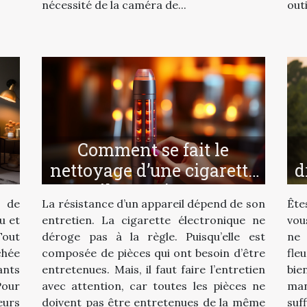
nécessité de la caméra de...
outi
Comment se fait le
nettoyage d’une cigarette
d
électronique ?
 de
La résistance d’un appareil dépend de son
Ête
u et
entretien. La cigarette électronique ne
vou
Tout
déroge pas à la règle. Puisqu’elle est
ne
chée
composée de pièces qui ont besoin d’être
fle
ants
entretenues. Mais, il faut faire l’entretien
bie
Pour
avec attention, car toutes les pièces ne
man
eurs
doivent pas être entretenues de la même
suf