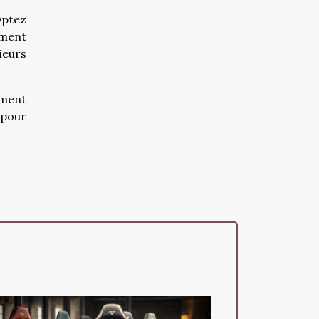
Optez
ement
ieurs
ement
 pour