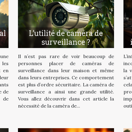
al
L’utilité de caméra de
surveillance ?
une
Il n’est pas rare de voir beaucoup de
L’i
 les
personnes placer de caméras de
inc
t en
surveillance dans leur maison et même
la 
leur
dans leurs entreprises. Ce comportement
s’a
ants
est plus d’ordre sécuritaire. La caméra de
cel
e de
surveillance a ainsi une grande utilité.
pr
 de
Vous allez découvrir dans cet article la
imp
nécessité de la caméra de...
outi