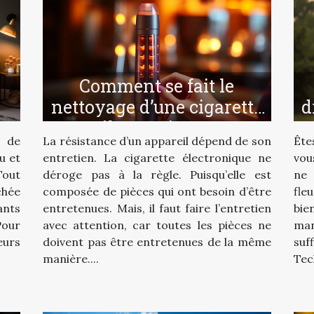
Comment se fait le
nettoyage d’une cigarette
d
électronique ?
 de
La résistance d’un appareil dépend de son
Ête
u et
entretien. La cigarette électronique ne
vou
Tout
déroge pas à la règle. Puisqu’elle est
ne
chée
composée de pièces qui ont besoin d’être
fle
ants
entretenues. Mais, il faut faire l’entretien
bie
Pour
avec attention, car toutes les pièces ne
man
eurs
doivent pas être entretenues de la même
suf
manière....
Tec