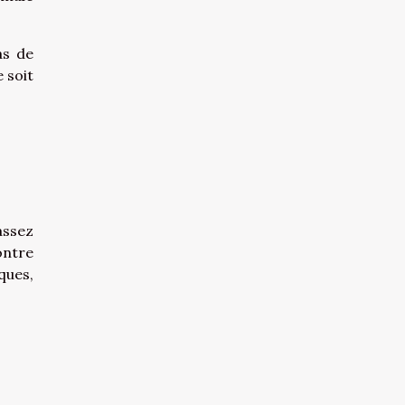
as de
 soit
assez
ontre
ques,