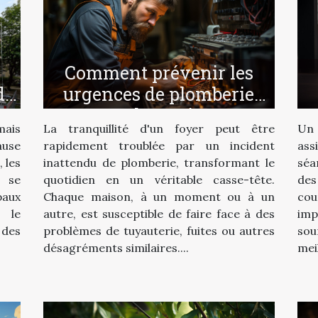
Comment prévenir les
urgences de plomberie
de
chez soi
La tranquillité d'un foyer peut être
Un 
mais
rapidement troublée par un incident
ass
ause
inattendu de plomberie, transformant le
séa
, les
quotidien en un véritable casse-tête.
de
 se
Chaque maison, à un moment ou à un
cou
paux
autre, est susceptible de faire face à des
imp
 le
problèmes de tuyauterie, fuites ou autres
sou
des
désagréments similaires....
meil