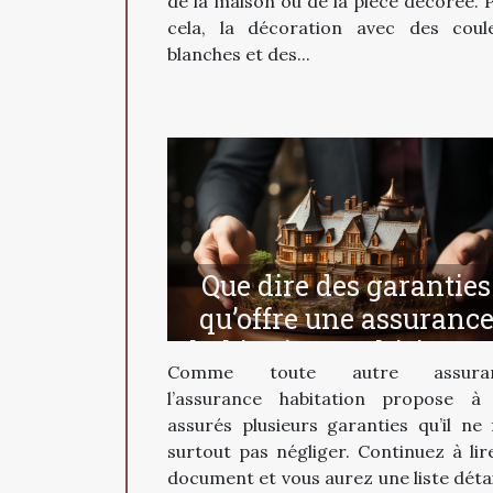
de la maison ou de la pièce décorée. 
cela, la décoration avec des coul
blanches et des...
Que dire des garanties
qu’offre une assuranc
habitation multirisque 
Comme toute autre assuran
l’assurance habitation propose à
assurés plusieurs garanties qu’il ne 
surtout pas négliger. Continuez à lir
document et vous aurez une liste détai