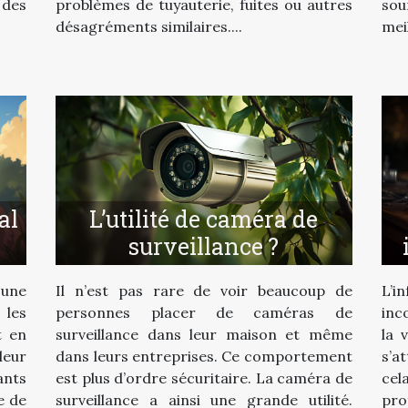
problèmes de tuyauterie, fuites ou autres
sou
des
désagréments similaires....
meil
al
L’utilité de caméra de
surveillance ?
une
Il n’est pas rare de voir beaucoup de
L’i
 les
personnes placer de caméras de
inc
t en
surveillance dans leur maison et même
la 
leur
dans leurs entreprises. Ce comportement
s’a
ants
est plus d’ordre sécuritaire. La caméra de
cel
e de
surveillance a ainsi une grande utilité.
pr