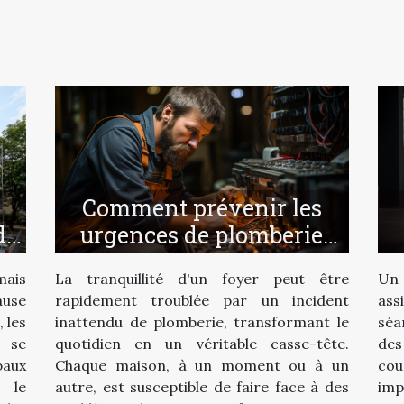
Comment prévenir les
urgences de plomberie
de
chez soi
La tranquillité d'un foyer peut être
Un 
mais
rapidement troublée par un incident
ass
ause
inattendu de plomberie, transformant le
séa
, les
quotidien en un véritable casse-tête.
de
 se
Chaque maison, à un moment ou à un
cou
paux
autre, est susceptible de faire face à des
imp
 le