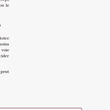
ou le
?
toire
moins
 voie
cider
 peut