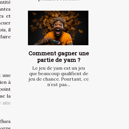
ntité
antes
es et
acuer
s, il
faire
Comment gagner une
partie de yam ?
Le jeu de yam est un jeu
que beaucoup qualifient de
t une
jeu de chance. Pourtant, ce
ien à
n’est pas...
point
ue la
 site
flues
corps