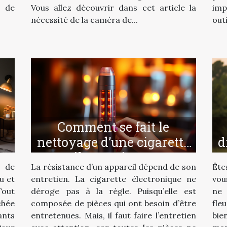
 de
Vous allez découvrir dans cet article la
imp
nécessité de la caméra de...
outi
Comment se fait le
nettoyage d’une cigarette
d
électronique ?
 de
La résistance d’un appareil dépend de son
Ête
u et
entretien. La cigarette électronique ne
vou
Tout
déroge pas à la règle. Puisqu’elle est
ne
chée
composée de pièces qui ont besoin d’être
fle
ants
entretenues. Mais, il faut faire l’entretien
bie