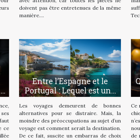
Pour
avec attention, car toutes les pièces ne
man
eurs
doivent pas être entretenues de la même
suf
manière....
Tec
Entre l’Espagne et le
Q
e
Portugal : Lequel est une
?
bonne destination ?
ce,
Les voyages demeurent de bonnes
Ce 
 ses
alternatives pour se distraire. Mais, la
chi
faut
moindre des préoccupations au sujet d’un
n’e
e ce
voyage est comment serait la destination.
nou
llée
De ce fait, suscite un embarras de choix
de 