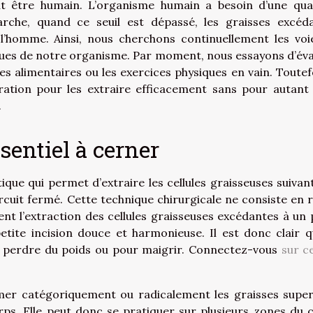
ut être humain. L’organisme humain a besoin d’une qua
che, quand ce seuil est dépassé, les graisses excéd
l’homme. Ainsi, nous cherchons continuellement les voi
flues de notre organisme. Par moment, nous essayons d’év
s alimentaires ou les exercices physiques en vain. Toutefoi
ration pour les extraire efficacement sans pour autant 
.
ssentiel à cerner
tique qui permet d’extraire les cellules graisseuses suivan
rcuit fermé. Cette technique chirurgicale ne consiste en r
nt l’extraction des cellules graisseuses excédantes à un 
tite incision douce et harmonieuse. Il est donc clair q
r perdre du poids ou pour maigrir. Connectez-vous
sur ce
mer catégoriquement ou radicalement les graisses super
rps. Elle peut donc se pratiquer sur plusieurs zones du 