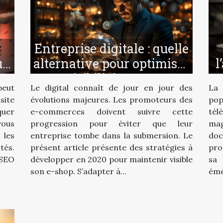
Entreprise digitale : quelle
ur
alternative pour optimiser
l
sa visibilité en 2020 ?
peut
Le digital connaît de jour en jour des
La 
site
évolutions majeures. Les promoteurs des
pop
uer
e-commerces doivent suivre cette
tél
vous
progression pour éviter que leur
mag
 les
entreprise tombe dans la submersion. Le
do
tés.
présent article présente des stratégies à
pro
 SEO
développer en 2020 pour maintenir visible
sa 
son e-shop. S’adapter à...
émet