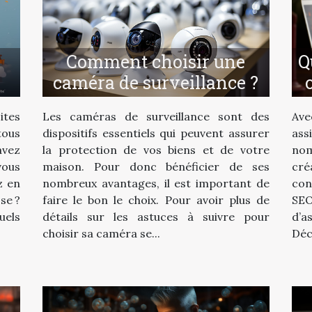
Comment choisir une
Q
caméra de surveillance ?
ites
Les caméras de surveillance sont des
Ave
tous
dispositifs essentiels qui peuvent assurer
ass
avez
la protection de vos biens et de votre
nom
vous
maison. Pour donc bénéficier de ses
cré
z en
nombreux avantages, il est important de
con
se ?
faire le bon le choix. Pour avoir plus de
SEO
uels
détails sur les astuces à suivre pour
d’a
choisir sa caméra se...
Déc