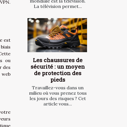
mondiale est la télévision.
 VPN.
La télévision permet...
e est
biais
Cette
Les chaussures de
es ou
sécurité : un moyen
r des
de protection des
e web
pieds
Travaillez-vous dans un
milieu où vous prenez tous
les jours des risques ? Cet
article vous...
votre
veurs
tique