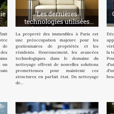
Les dernières
ie
technologies utilisées
dans le nettoyage
s
La propreté des immeubles à Paris est
Déc
init
d'immeubles à Paris
s
une préoccupation majeure pour les
app
tre
gestionnaires de propriétés et les
vér
t de
résidents. Heureusement, les avancées
la 
 des
technologiques dans le domaine du
Pou
ains
nettoyage offrent de nouvelles solutions
d'u
t un
prometteuses pour maintenir ces
d'u
bain
structures en parfait état. Du nettoyage
beso
de...