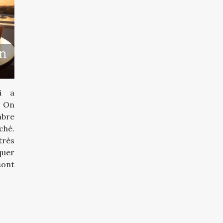
un
i a
 On
bre
ché.
très
quer
sont