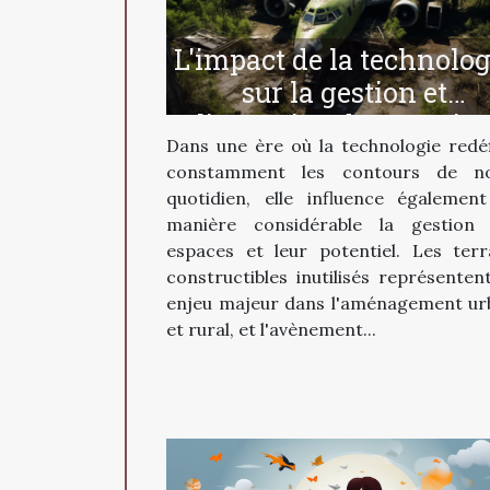
L'impact de la technolog
sur la gestion et
l'entretien des terrain
Dans une ère où la technologie redéf
constructibles inutilisé
constamment les contours de no
quotidien, elle influence égalemen
manière considérable la gestion
espaces et leur potentiel. Les terr
constructibles inutilisés représenten
enjeu majeur dans l'aménagement ur
et rural, et l'avènement...