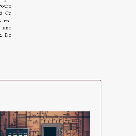
votre
i. Ce
N est
i une
z. De